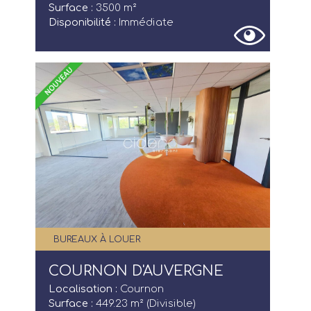
Surface :
3500 m²
Disponibilité :
Immédiate
BUREAUX À LOUER
COURNON D'AUVERGNE
Localisation :
Cournon
Surface :
449.23 m² (Divisible)