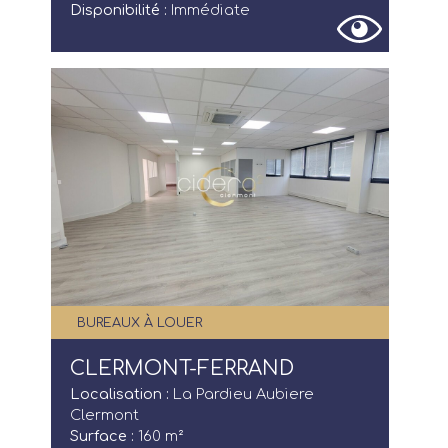
Disponibilité :
Immédiate
BUREAUX À LOUER
CLERMONT-FERRAND
Localisation :
La Pardieu Aubiere
Clermont
Surface :
160 m²