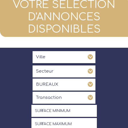
VOTRE SÉLECTION
D'ANNONCES
DISPONIBLES
Ville
Ville
Secteur
Secteur
Type de bien
BUREAUX
Transaction
Transaction
Surface minimum
Surface maximum