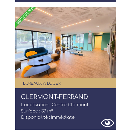
BUREAUX À LOUER
CLERMONT-FERRAND
Localisation :
Centre Clermont
Surface :
37 m²
Disponibilité :
Immédiate