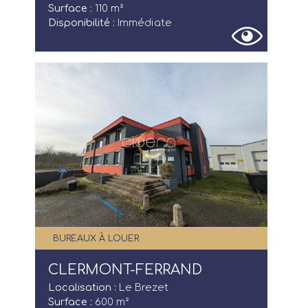
Surface :
110 m²
Disponibilité :
Immédiate
BUREAUX À LOUER
CLERMONT-FERRAND
Localisation :
Le Brezet
Surface :
600 m²