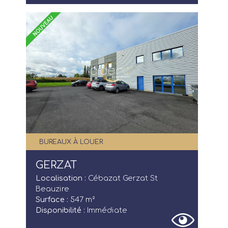
BUREAUX À LOUER
GERZAT
Localisation :
Cébazat Gerzat St
Beauzire
Surface :
547 m²
Disponibilité :
Immédiate