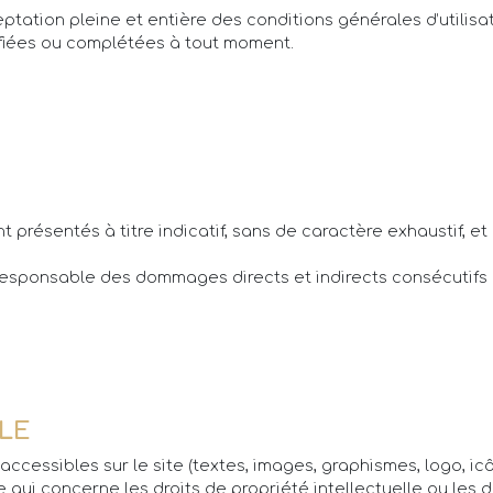
ceptation pleine et entière des conditions générales d’utilis
difiées ou complétées à tout moment.
 présentés à titre indicatif, sans de caractère exhaustif, e
 responsable des dommages directs et indirects consécutifs à
LE
ccessibles sur le site (textes, images, graphismes, logo, icône
 qui concerne les droits de propriété intellectuelle ou les d