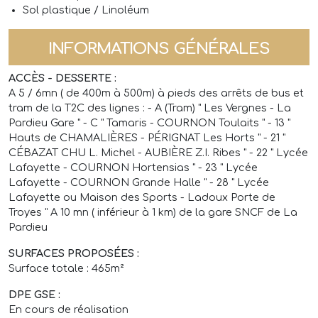
Sol plastique / Linoléum
INFORMATIONS GÉNÉRALES
ACCÈS - DESSERTE :
A 5 / 6mn ( de 400m à 500m) à pieds des arrêts de bus et
tram de la T2C des lignes : - A (Tram) " Les Vergnes - La
Pardieu Gare " - C " Tamaris - COURNON Toulaits " - 13 "
Hauts de CHAMALIÈRES - PÉRIGNAT Les Horts " - 21 "
CÉBAZAT CHU L. Michel - AUBIÈRE Z.I. Ribes " - 22 " Lycée
Lafayette - COURNON Hortensias " - 23 " Lycée
Lafayette - COURNON Grande Halle " - 28 " Lycée
Lafayette ou Maison des Sports - Ladoux Porte de
Troyes " A 10 mn ( inférieur à 1 km) de la gare SNCF de La
Pardieu
SURFACES PROPOSÉES :
Surface totale : 465m²
DPE GSE :
En cours de réalisation