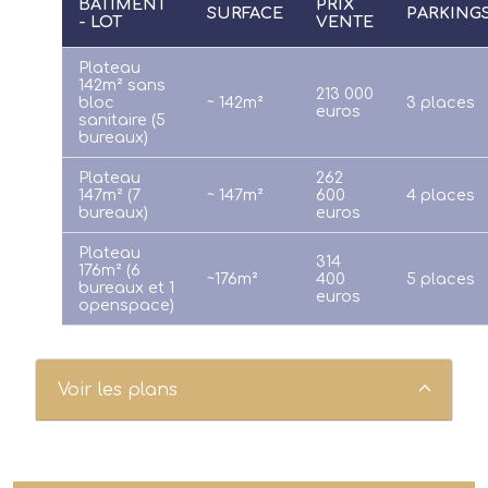
BATIMENT
PRIX
SURFACE
PARKING
- LOT
VENTE
Plateau
142m² sans
213 000
bloc
~ 142m²
3 places
euros
sanitaire (5
bureaux)
Plateau
262
147m² (7
~ 147m²
600
4 places
bureaux)
euros
Plateau
314
176m² (6
~176m²
400
5 places
bureaux et 1
euros
openspace)
Voir les plans