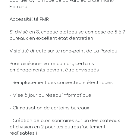
quartier dynamique de La Pardieu à Clermont-
Ferrand.
Accessibilité PMR
Si divisé en 3, chaque plateau se compose de 5 à 7
bureaux en excellent état d'entretien
Visibilité directe sur le rond-point de La Pardieu
Pour améliorer votre confort, certains
aménagements devront être envisagés :
- Remplacement des convecteurs électriques
- Mise à jour du réseau informatique
- Climatisation de certains bureaux
Annonces
- Création de bloc sanitaires sur un des plateaux
et division en 2 pour les autres (facilement
Acheteurs/Locataires
réalisables )