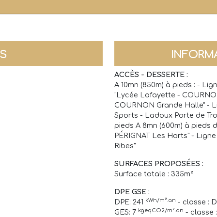
NS
INFORM
ACCÈS - DESSERTE :
A 10mn (850m) à pieds : - Li
"Lycée Lafayette - COURNON 
COURNON Grande Halle" - Li
Sports - Ladoux Porte de Tro
pieds A 8mn (600m) à pieds 
PÉRIGNAT Les Horts" - Ligne
Ribes"
SURFACES PROPOSÉES :
Surface totale : 335m²
DPE GSE :
kWh/m².an
DPE: 241
- classe : D
kgeqCO2/m².an
GES: 7
- classe 