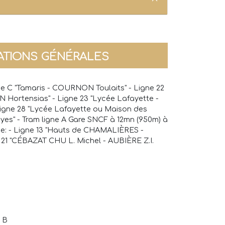
ATIONS GÉNÉRALES
gne C "Tamaris - COURNON Toulaits" - Ligne 22
Hortensias" - Ligne 23 "Lycée Lafayette -
gne 28 "Lycée Lafayette ou Maison des
yes" - Tram ligne A Gare SNCF à 12mn (950m) à
de: - Ligne 13 "Hauts de CHAMALIÈRES -
 21 "CÉBAZAT CHU L. Michel - AUBIÈRE Z.I.
: B