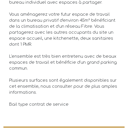
bureau individuel avec espaces à partager.
Annonces
Vous aménagerez votre futur espace de travail
dans un bureau privatif d'environ 45m² bénéficiant
Acheteurs/Locataires
de la climatisation et d'un réseau Fibre. Vous
partagerez avec les autres occupants du site un
espace accueil, une kitchenette, deux sanitaires
Propriétaires/Bailleurs
dont 1 PMR.
Actualités
L'ensemble est très bien entretenu avec de beaux
espaces de travail et bénéficie d'un grand parking
Qui sommes-nous ?
commun.
FAQ
Plusieurs surfaces sont également disponibles sur
cet ensemble, nous consulter pour de plus amples
informations.
Bail type contrat de service