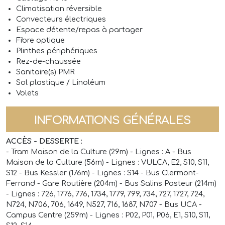
Climatisation réversible
Convecteurs électriques
Espace détente/repas à partager
Fibre optique
Plinthes périphériques
Rez-de-chaussée
Sanitaire(s) PMR
Sol plastique / Linoléum
Volets
INFORMATIONS GÉNÉRALES
ACCÈS - DESSERTE :
- Tram Maison de la Culture (29m) - Lignes : A - Bus
Maison de la Culture (56m) - Lignes : VULCA, E2, S10, S11,
S12 - Bus Kessler (176m) - Lignes : S14 - Bus Clermont-
Ferrand - Gare Routière (204m) - Bus Salins Pasteur (214m)
- Lignes : 726, 1776, 776, 1734, 1779, 799, 734, 727, 1727, 724,
N724, N706, 706, 1649, N527, 716, 1687, N707 - Bus UCA -
Campus Centre (259m) - Lignes : P02, P01, P06, E1, S10, S11,