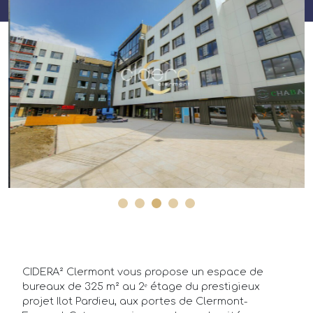
Annonces
Acheteurs/Locataires
CIDERA² Clermont vous propose un espace de
Propriétaires/Bailleurs
bureaux de 325 m² au 2ᵉ étage du prestigieux
projet Ilot Pardieu, aux portes de Clermont-
Actualités