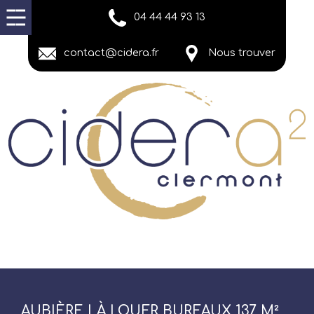
04 44 44 93 13
contact@cidera.fr
Nous trouver
AUBIÈRE | À LOUER BUREAUX 137 M²