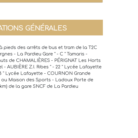
ATIONS GÉNÉRALES
à pieds des arrêts de bus et tram de la T2C
ergnes - La Pardieu Gare " - C " Tamaris -
Hauts de CHAMALIÈRES - PÉRIGNAT Les Horts
l - AUBIÈRE Z.I. Ribes " - 22 " Lycée Lafayette
23 " Lycée Lafayette - COURNON Grande
te ou Maison des Sports - Ladoux Porte de
 1 km) de la gare SNCF de La Pardieu