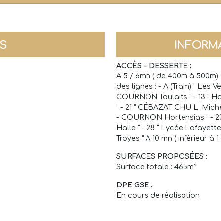
NS
INFORM
ACCÈS - DESSERTE :
A 5 / 6mn ( de 400m à 500m) 
des lignes : - A (Tram) " Les V
COURNON Toulaits " - 13 " 
" - 21 " CÉBAZAT CHU L. Miche
- COURNON Hortensias " - 
Halle " - 28 " Lycée Lafayet
Troyes " A 10 mn ( inférieur à
SURFACES PROPOSÉES :
Surface totale : 465m²
DPE GSE :
En cours de réalisation