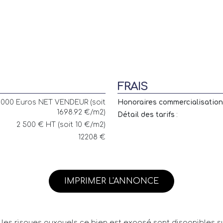
FRAIS
000 Euros NET VENDEUR (soit
Honoraires commercialisation 
1698.92 €/m2)
Détail des tarifs
:
2 500 € HT (soit 10 €/m2)
12208 €
IMPRIMER L'ANNONCE
 les risques auxquels ce bien est exposé sont disponibles su