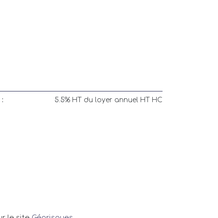
:
5.5% HT du loyer annuel HT HC
r le site
Géorisques
.