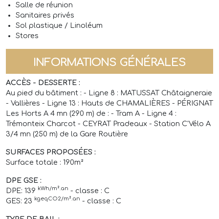
Salle de réunion
Sanitaires privés
Sol plastique / Linoléum
Annonces
Stores
Acheteurs/Locataires
INFORMATIONS GÉNÉRALES
Propriétaires/Bailleurs
ACCÈS - DESSERTE :
Au pied du bâtiment : - Ligne 8 : MATUSSAT Châtaigneraie
Actualités
- Vallières - Ligne 13 : Hauts de CHAMALIÈRES - PÉRIGNAT
Les Horts A 4 mn (290 m) de : - Tram A - Ligne 4 :
Qui sommes-nous ?
Trémonteix Charcot - CEYRAT Pradeaux - Station C'Vélo A
3/4 mn (250 m) de la Gare Routière
FAQ
SURFACES PROPOSÉES :
Surface totale : 190m²
DPE GSE :
kWh/m².an
DPE: 139
- classe : C
kgeqCO2/m².an
GES: 23
- classe : C
TYPE DE BAIL :