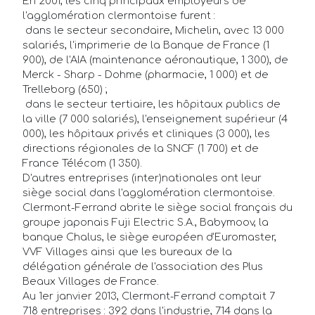
En 2001, les cinq principaux employeurs de
l'agglomération clermontoise furent :
 dans le secteur secondaire, Michelin, avec 13 000
salariés, l'imprimerie de la Banque de France (1
900), de l'AIA (maintenance aéronautique, 1 300), de
Merck - Sharp - Dohme (pharmacie, 1 000) et de
Trelleborg (650) ;
 dans le secteur tertiaire, les hôpitaux publics de
la ville (7 000 salariés), l'enseignement supérieur (4
000), les hôpitaux privés et cliniques (3 000), les
directions régionales de la SNCF (1 700) et de
France Télécom (1 350).
D'autres entreprises (inter)nationales ont leur
siège social dans l'agglomération clermontoise.
Clermont-Ferrand abrite le siège social français du
groupe japonais Fuji Electric S.A., Babymoov, la
banque Chalus, le siège européen d'Euromaster,
VVF Villages ainsi que les bureaux de la
délégation générale de l'association des Plus
Beaux Villages de France.
Au 1er janvier 2013, Clermont-Ferrand comptait 7
718 entreprises : 392 dans l'industrie, 714 dans la