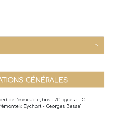
!
ATIONS GÉNÉRALES
ied de l'immeuble, bus T2C lignes : - C
Trémonteix Eychart - Georges Besse"