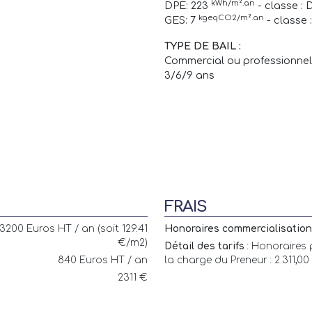
kWh/m².an
DPE: 223
- classe : 
kgeqCO2/m².an
GES: 7
- classe 
TYPE DE BAIL :
Commercial ou professionnel
3/6/9 ans
FRAIS
13200 Euros HT / an (soit 129.41
Honoraires commercialisation 
€/m2)
Détail des tarifs
: Honoraires 
840 Euros HT / an
la charge du Preneur : 2.311,00 
2311 €