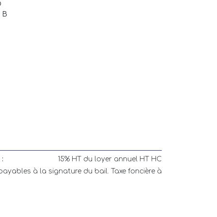
D
: B
:
15% HT du loyer annuel HT HC
payables à la signature du bail. Taxe foncière à