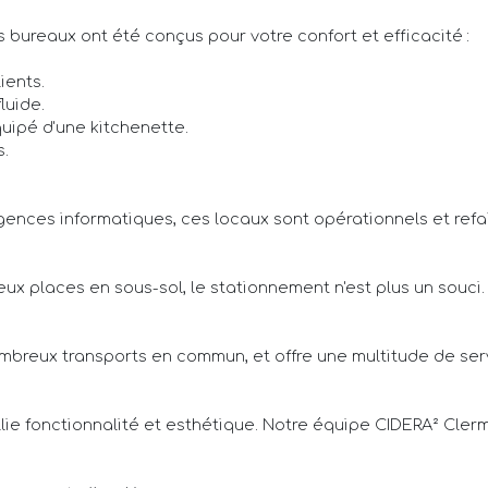
s bureaux ont été conçus pour votre confort et efficacité :
ients.
luide.
quipé d'une kitchenette.
s.
ences informatiques, ces locaux sont opérationnels et refai
ux places en sous-sol, le stationnement n'est plus un souci.
ombreux transports en commun, et offre une multitude de se
allie fonctionnalité et esthétique. Notre équipe CIDERA² Cler