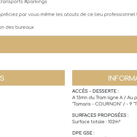
transports #parkings
préciez par vous-même les atouts de ce lieu professionnel 
ion des bureaux
NS
INFORM
ACCÈS - DESSERTE :
A 13mn du Tram ligne A / Au p
"Tamaris - COURNON" / - 9 "
SURFACES PROPOSÉES :
Surface totale : 102m²
DPE GSE :