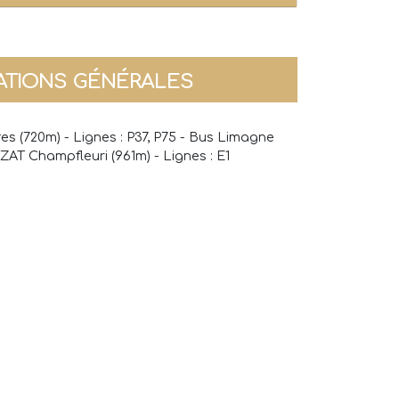
ATIONS GÉNÉRALES
s (720m) - Lignes : P37, P75 - Bus Limagne
RZAT Champfleuri (961m) - Lignes : E1