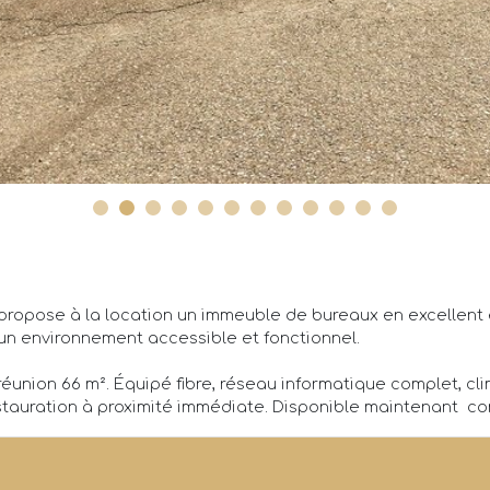
, propose à la location un immeuble de bureaux en excellent
 un environnement accessible et fonctionnel.
éunion 66 m². Équipé fibre, réseau informatique complet, clim
estauration à proximité immédiate. Disponible maintenant  co