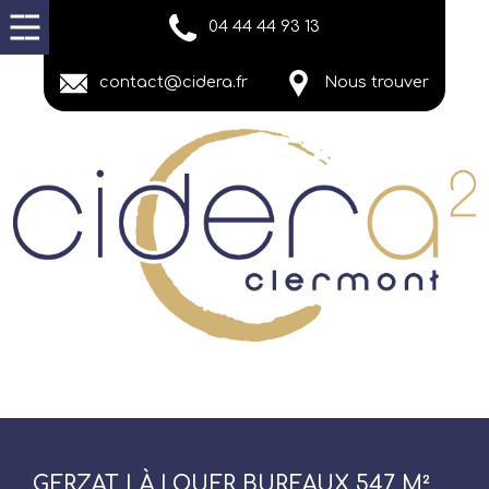
04 44 44 93 13
contact@cidera.fr
Nous trouver
GERZAT | À LOUER BUREAUX 547 M²