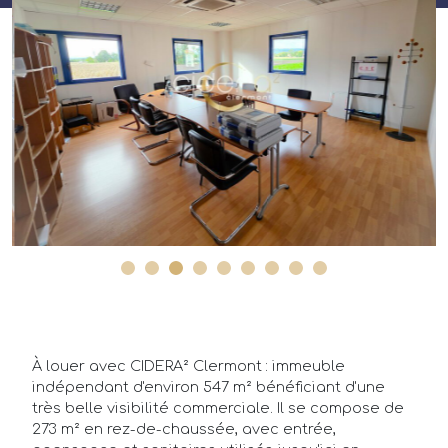
Annonces
Acheteurs/Locataires
Propriétaires/Bailleurs
Actualités
À louer avec CIDERA² Clermont : immeuble
indépendant d'environ 547 m² bénéficiant d'une
Qui sommes-nous ?
très belle visibilité commerciale. Il se compose de
273 m² en rez-de-chaussée, avec entrée,