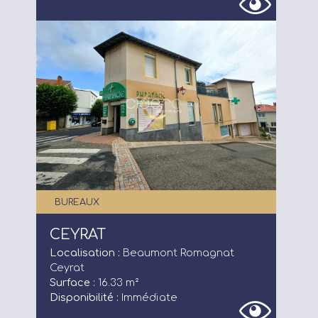
Acheteurs/Locataires
Propriétaires/Bailleurs
Actualités
Qui sommes-nous ?
FAQ
BUREAUX
CEYRAT
Localisation :
Beaumont Romagnat
Ceyrat
Surface :
16.33 m²
Disponibilité :
Immédiate