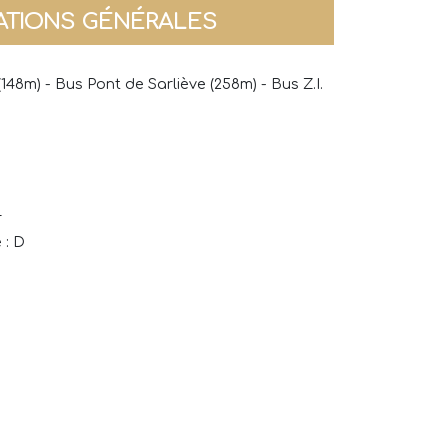
ATIONS GÉNÉRALES
48m) - Bus Pont de Sarliève (258m) - Bus Z.I.
F
 : D