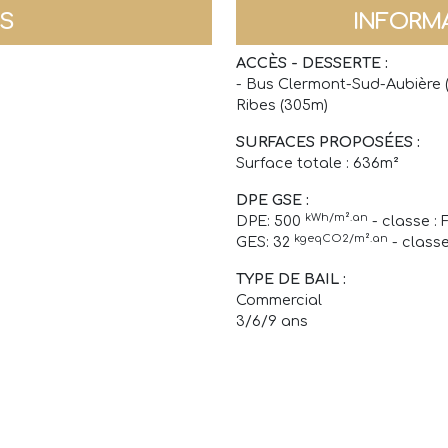
NS
INFORM
ACCÈS - DESSERTE :
- Bus Clermont-Sud-Aubière (1
Ribes (305m)
SURFACES PROPOSÉES :
Surface totale : 636m²
DPE GSE :
kWh/m².an
DPE: 500
- classe : 
kgeqCO2/m².an
GES: 32
- classe
TYPE DE BAIL :
Commercial
3/6/9 ans