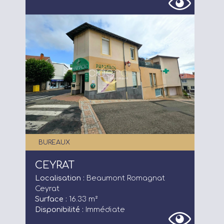
Acheteurs/Locataires
Propriétaires/Bailleurs
Actualités
Qui sommes-nous ?
FAQ
BUREAUX
CEYRAT
Localisation :
Beaumont Romagnat
Ceyrat
Surface :
16.33 m²
Disponibilité :
Immédiate