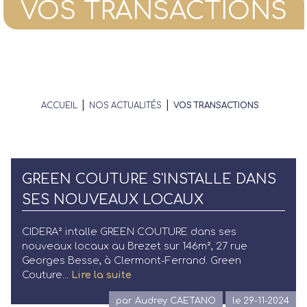
VOS TRANSACTIONS
|
|
ACCUEIL
NOS ACTUALITÉS
VOS TRANSACTIONS
GREEN COUTURE S'INSTALLE DANS
SES NOUVEAUX LOCAUX
CIDERA² intalle GREEN COUTURE dans ses
nouveaux locaux au Brezet sur 146m², 27 rue
Georges Besse, à Clermont-Ferrand. Green
Couture...
Lire la suite
par Audrey CAETANO
le 29-11-2024