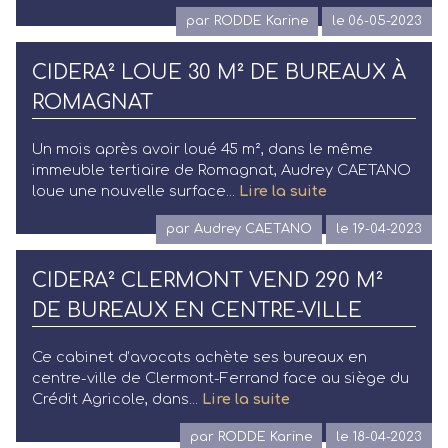
Annonces
par RODDE Karine
le 06-05-2023
Acheteurs/Locataires
CIDERA² LOUE 30 M² DE BUREAUX À
Propriétaires/Bailleurs
ROMAGNAT
Actualités
Un mois après avoir loué 45 m², dans le même
immeuble tertiaire de Romagnat, Audrey CAETANO
Qui sommes-nous ?
loue une nouvelle surface...
Lire la suite
par Audrey CAETANO
le 19-04-2023
FAQ
CIDERA² CLERMONT VEND 290 M²
DE BUREAUX EN CENTRE-VILLE
Ce cabinet d’avocats achète ses bureaux en
centre-ville de Clermont-Ferrand face au siège du
Crédit Agricole, dans...
Lire la suite
par RODDE Karine
le 18-04-2023