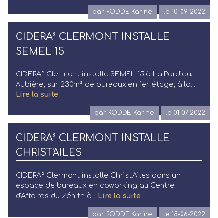
par RODDE Karine
le 10-09-2022
CIDERA² CLERMONT INSTALLE
SEMEL 15
CIDERA² Clermont installe SEMEL 15 à La Pardieu,
Aubière, sur 230m² de bureaux en 1er étage, à la...
Lire la suite
par RODDE Karine
le 01-07-2022
CIDERA² CLERMONT INSTALLE
CHRIST'AILES
CIDERA² Clermont installe Christ'Ailes dans un
espace de bureaux en coworking au Centre
d'Affaires du Zénith à...
Lire la suite
par RODDE Karine
le 18-06-2022