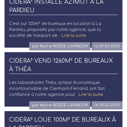
CIDERA² INSTALLE AZIMUT À LA
PARDIEU
C'est sur 130m² de bureaux en location à La
Pardieu, proposés par notre agence, que la
société de tranport de...
Lire la suite
par Karine RODDE LAVRADOR
le 29-03-2024
CIDERA² VEND 1260M² DE BUREAUX
À THÉA
Les laboratoires Théa, acteur économique
incontournable de Clermont-Ferrand, ont fait
confiance à notre agence pour...
Lire la suite
par Karine RODDE LAVRADOR
le 28-03-2024
CIDERA² LOUE 100M² DE BUREAUX À