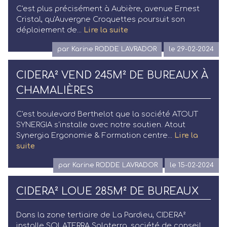
C'est plus précisément à Aubière, avenue Ernest
Cristal, qu'Auvergne Croquettes poursuit son
déploiement de...
Lire la suite
par Karine RODDE LAVRADOR
le 29-02-2024
CIDERA² VEND 245M² DE BUREAUX À
CHAMALIÈRES
C'est boulevard Berthelot que la société ATOUT
SYNERGIA s'installe avec notre soutien. Atout
Synergia Ergonomie & Formation centre...
Lire la
suite
par Karine RODDE LAVRADOR
le 15-02-2024
CIDERA² LOUE 285M² DE BUREAUX
Dans la zone tertiaire de La Pardieu, CIDERA²
installe SOLATERRA Solaterra, société de conseil