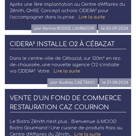
Après une 1ère implantation au Centre d'Affaires du
Zénith, QHSE Concept achoisi CIDERA² pour
l'accompagner dans la prise...
Lire la suite
par Karine RODDE LAVRADOR
le 03-09-2024
CIDERA² INSTALLE O2 À CÉBAZAT
Dans le centre-ville de Cébazat, sur 120m² en rez-
de-chaussée, une nouvelle agence O2 s'installe
via CIDERA². Votre...
Lire la suite
par Audrey CAETANO
le 21-08-2024
VENTE D'UN FOND DE COMMERCE
RESTAURATION CAZ COURNON
Le Bistro Zénith n'est plus... Bienvenue à MOOD
Bistro Gourmand ! Une cuisine de produits frais au
Centre d'Affaires du Zénith,...
Lire la suite