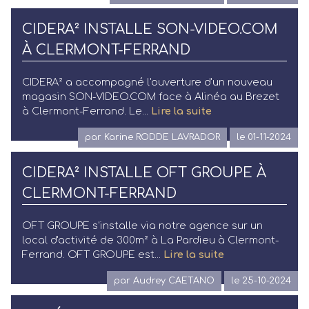
CIDERA² INSTALLE SON-VIDEO.COM
À CLERMONT-FERRAND
CIDERA² a accompagné l'ouverture d'un nouveau
magasin SON-VIDEO.COM face à Alinéa au Brezet
à Clermont-Ferrand. Le...
Lire la suite
par Karine RODDE LAVRADOR
le 01-11-2024
CIDERA² INSTALLE OFT GROUPE À
CLERMONT-FERRAND
OFT GROUPE s'installe via notre agence sur un
local d'activité de 300m² à La Pardieu à Clermont-
Ferrand. OFT GROUPE est...
Lire la suite
par Audrey CAETANO
le 25-10-2024