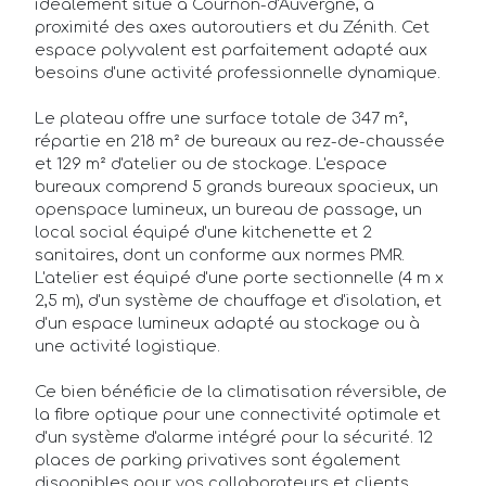
idéalement situé à Cournon-d'Auvergne, à
proximité des axes autoroutiers et du Zénith. Cet
espace polyvalent est parfaitement adapté aux
besoins d'une activité professionnelle dynamique.
Annonces
Le plateau offre une surface totale de 347 m²,
répartie en 218 m² de bureaux au rez-de-chaussée
Acheteurs/Locataires
et 129 m² d'atelier ou de stockage. L'espace
bureaux comprend 5 grands bureaux spacieux, un
Propriétaires/Bailleurs
openspace lumineux, un bureau de passage, un
local social équipé d'une kitchenette et 2
Actualités
sanitaires, dont un conforme aux normes PMR.
L'atelier est équipé d'une porte sectionnelle (4 m x
Qui sommes-nous ?
2,5 m), d'un système de chauffage et d'isolation, et
d'un espace lumineux adapté au stockage ou à
FAQ
une activité logistique.
Ce bien bénéficie de la climatisation réversible, de
la fibre optique pour une connectivité optimale et
d'un système d'alarme intégré pour la sécurité. 12
places de parking privatives sont également
disponibles pour vos collaborateurs et clients.