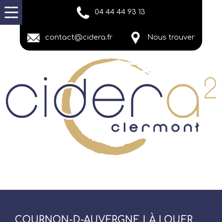
04 44 44 93 13
contact@cidera.fr
Nous trouver
COURNON-D-AUVERGNE | À LOUER