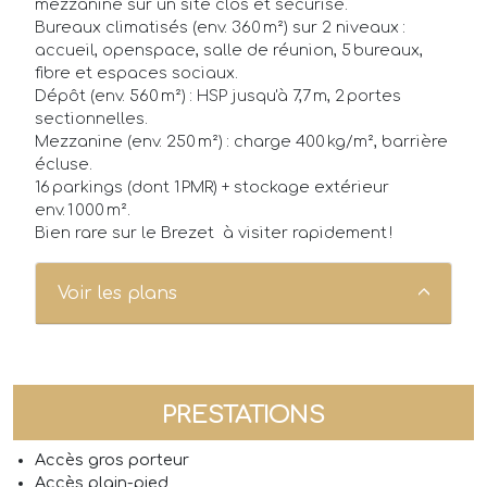
mezzanine sur un site clos et sécurisé.
Annonces
Bureaux climatisés (env. 360 m²) sur 2 niveaux :
accueil, openspace, salle de réunion, 5 bureaux,
Acheteurs/Locataires
fibre et espaces sociaux.
Dépôt (env. 560 m²) : HSP jusqu'à 7,7 m, 2 portes
Propriétaires/Bailleurs
sectionnelles.
Mezzanine (env. 250 m²) : charge 400 kg/m², barrière
Actualités
écluse.
16 parkings (dont 1 PMR) + stockage extérieur
env. 1 000 m².
Qui sommes-nous ?
Bien rare sur le Brezet  à visiter rapidement !
FAQ
Voir les plans
PRESTATIONS
Accès gros porteur
Accès plain-pied