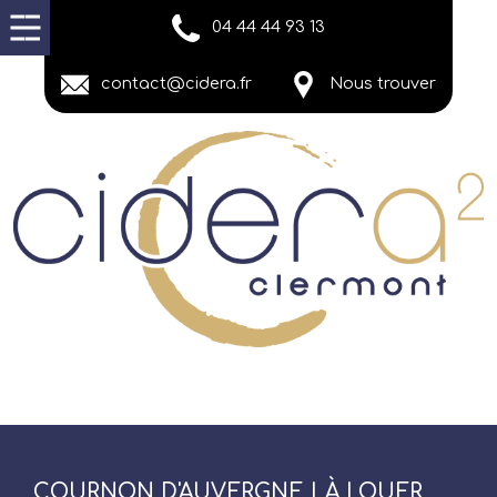
04 44 44 93 13
contact@cidera.fr
Nous trouver
COURNON D'AUVERGNE | À LOUER