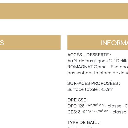
NS
INFORM
ACCÈS - DESSERTE :
Arrêt de bus (lignes 12 " Deli
ROMAGNAT Opme - Esplanade" 
passent par la place de Jau
SURFACES PROPOSÉES :
Surface totale : 452m²
DPE GSE :
kWh/m².an
DPE: 125
- classe : C
kgeqCO2/m².an
GES: 3
- classe 
TYPE DE BAIL :