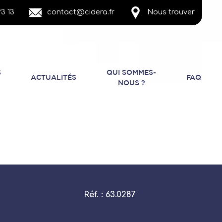
3 13
contact@cidera.fr
Nous trouver
S
QUI SOMMES-
ACTUALITÉS
FAQ
NOUS ?
Réf. : 63.0287