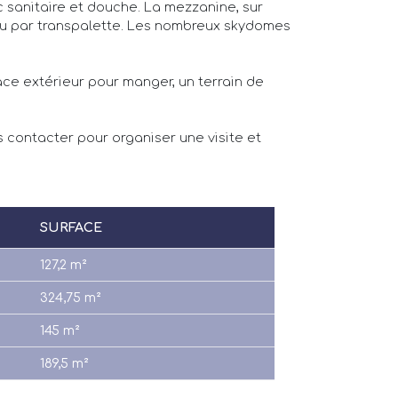
c sanitaire et douche. La mezzanine, sur
r ou par transpalette. Les nombreux skydomes
ace extérieur pour manger, un terrain de
s contacter pour organiser une visite et
SURFACE
127,2 m²
324,75 m²
145 m²
189,5 m²