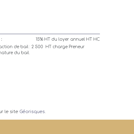
:
15% HT du loyer annuel HT HC
action de bail : 2 500  HT charge Preneur
ature du bail.
r le site
Géorisques
.