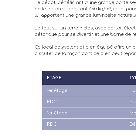
Le dépôt, bénéficiant d'une grande porte sec
dalle béton supportant 450 kg/m², idéal pour
lui apportent une grande luminosité naturell
Le tout sur un terrain clos, avec portail él
pétanque pour se divertir et une borne de r
Ce local polyvalent et bien équipé offre un c
discuter de la façon dont ce bien peut répo
ETAGE
TY
1er étage
Bu
RDC
Bu
1er étage
Me
RDC
Dé