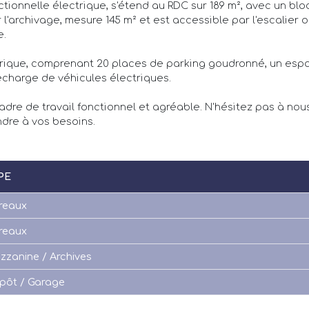
tionnelle électrique, s'étend au RDC sur 189 m², avec un blo
 l'archivage, mesure 145 m² et est accessible par l'escalie
e.
ectrique, comprenant 20 places de parking goudronné, un esp
echarge de véhicules électriques.
adre de travail fonctionnel et agréable. N'hésitez pas à nou
ndre à vos besoins.
PE
reaux
reaux
zzanine / Archives
pôt / Garage