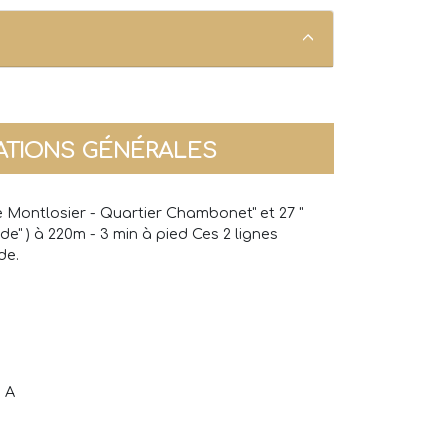
ATIONS GÉNÉRALES
lle Montlosier - Quartier Chambonet" et 27 "
) à 220m - 3 min à pied Ces 2 lignes
de.
: A